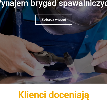
ynajem brygad spawalniczy
Zobacz więcej
Klienci doceniają