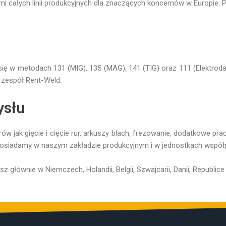
i całych linii produkcyjnych dla znaczących koncernów w Europie. P
ię w metodach 131 (MIG), 135 (MAG), 141 (TIG) oraz 111 (Elektrod
 zespół Rent-Weld.
ysłu
w jak gięcie i cięcie rur, arkuszy blach, frezowanie, dodatkowe pr
posiadamy w naszym zakładzie produkcyjnym i w jednostkach współ
z głównie w Niemczech, Holandii, Belgii, Szwajcarii, Danii, Republice C