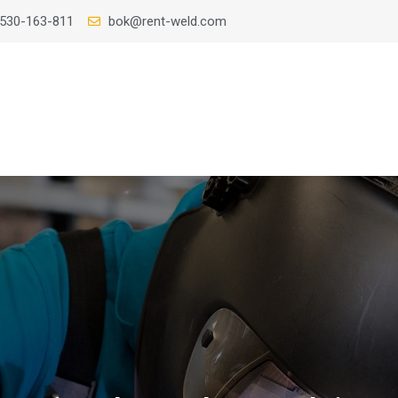
 530-163-811
bok@rent-weld.com